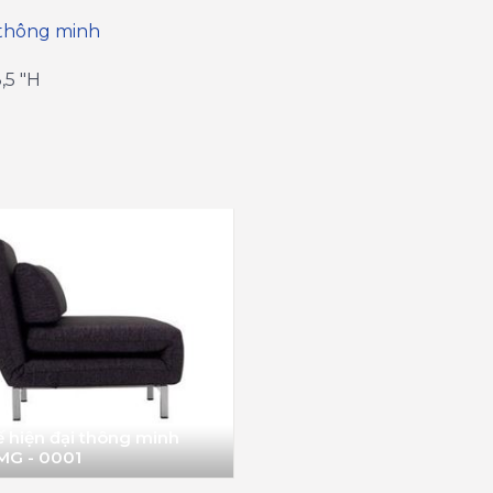
thông minh
,5 "H
 hiện đại thông minh
MG - 0001