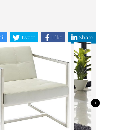
il
Tweet
Like
Share