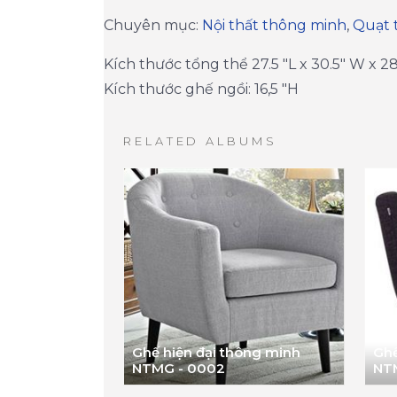
​Chuyên mục:
Nội thất thông minh
,
Quạt 
Kích thước tổng thể 27.5 "L x 30.5" W x 28
Kích thước ghế ngồi: 16,5 "H
RELATED ALBUMS
Ghế hiện đại thông minh
Ghế
NTMG - 0002
NT