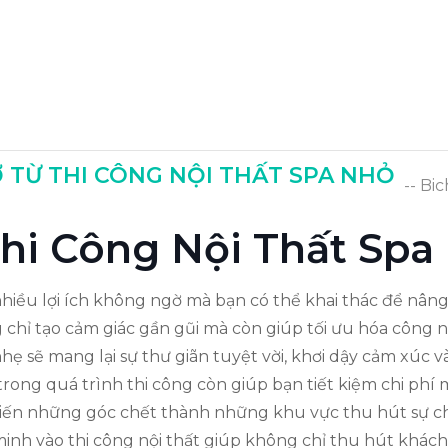
 TỪ THI CÔNG NỘI THẤT SPA NHỎ
-- Bi
Thi Công Nội Thất Spa
ó nhiều lợi ích không ngờ mà bạn có thể khai thác để nâ
g chỉ tạo cảm giác gần gũi mà còn giúp tối ưu hóa công 
nhẹ sẽ mang lại sự thư giãn tuyệt vời, khơi dậy cảm xúc v
t trong quá trình thi công còn giúp bạn tiết kiệm chi p
 biến những góc chết thành những khu vực thu hút sự c
inh vào thi công nội thất giúp không chỉ thu hút khách