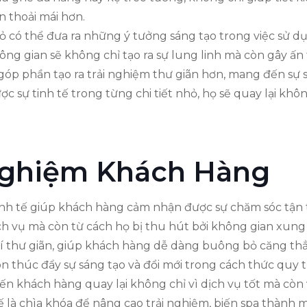
 thoải mái hơn.
nhỏ có thể đưa ra những ý tưởng sáng tạo trong việc sử
ng gian sẽ không chỉ tạo ra sự lung linh mà còn gây ấ
n góp phần tạo ra trải nghiệm thư giãn hơn, mang đến sự
 sự tinh tế trong từng chi tiết nhỏ, họ sẽ quay lại khôn
 Nghiệm Khách Hàng
inh tế giúp khách hàng cảm nhận được sự chăm sóc tận tìn
 vụ mà còn từ cách họ bị thu hút bởi không gian xung 
í thư giãn, giúp khách hàng dễ dàng buông bỏ căng th
còn thúc đẩy sự sáng tạo và đổi mới trong cách thức quy 
ến khách hàng quay lại không chỉ vì dịch vụ tốt mà còn
 kế là chìa khóa để nâng cao trải nghiệm, biến spa thàn