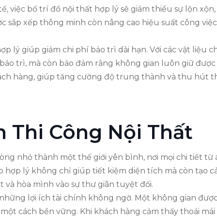
tế, việc bố trí đồ nội thất hợp lý sẽ giảm thiểu sự lộn 
ợc sắp xếp thông minh còn nâng cao hiệu suất công việc 
p lý giúp giảm chi phí bảo trì dài hạn. Với các vật liệu c
c bảo trì, mà còn bảo đảm rằng không gian luôn giữ đượ
khách hàng, giúp tăng cường độ trung thành và thu hút
ch Thi Công Nội Thất
hòng nhỏ thành một thế giới yên bình, nơi mọi chi tiết
ếp hợp lý không chỉ giúp tiết kiệm diện tích mà còn tạo
 và hòa mình vào sự thư giãn tuyệt đối.
 những lợi ích tài chính không ngờ. Một không gian đượ
ột cách bền vững. Khi khách hàng cảm thấy thoải mái và