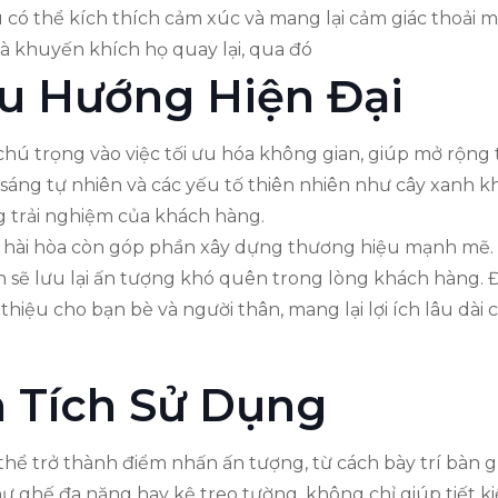
u có thể kích thích cảm xúc và mang lại cảm giác thoải m
và khuyến khích họ quay lại, qua đó
Xu Hướng Hiện Đại
hú trọng vào việc tối ưu hóa không gian, giúp mở rộng 
sáng tự nhiên và các yếu tố thiên nhiên như cây xanh k
g trải nghiệm của khách hàng.
í hài hòa còn góp phần xây dựng thương hiệu mạnh mẽ. Kh
n sẽ lưu lại ấn tượng khó quên trong lòng khách hàng. 
hiệu cho bạn bè và người thân, mang lại lợi ích lâu dài
n Tích Sử Dụng
thể trở thành điểm nhấn ấn tượng, từ cách bày trí bàn g
 ghế đa năng hay kệ treo tường, không chỉ giúp tiết k