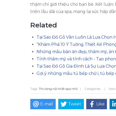
thậm chí giới thiệu cho bạn bè. Kết luận:
triển lâu dài của spa, mang lại sức hấp d
Related
Tại Sao Đồ Gỗ Vẫn Luôn Là Lựa Chọn
“Khám Phá 10 Ý Tưởng Thiết Kế Phòn
Những mẫu bàn ăn đẹp, thẩm mỹ, ấn
Tính thẩm mỹ và tính cách - Tạo phon
Tại Sao Đồ Gỗ Gia Đình Là Sự Lựa Ch
Gợi ý những mẫu tủ bếp chữ i, tủ bếp c
Tags:
Thi công nội thất spa nhỏ
|
Categories:
|
View
E-mail
Tweet
Like