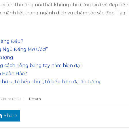
 Lợi ích thi công nội thất không chỉ dừng lại ở vẻ đẹp bề
ẫn mãnh liệt trong ngành dịch vụ chăm sóc sắc đẹp. Tag: 
 Hàng Đầu?
g Ngủ Đáng Mơ Ước!”
 tượng
g cách riêng bằng tay nắm hiện đại!
ọn Hoàn Hảo?
hữ u, tủ bếp chữ l, tủ bếp hiện đại ấn tượng
 Count (242)
|
Return
Share