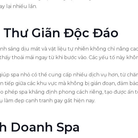
 lại nhiều lần.
 Thư Giãn Độc Đáo
nh sáng dịu mát và vật liệu tự nhiên không chỉ nâng c
thấy thoải mái ngay từ khi bước vào. Các yếu tố này kh
iúp spa nhỏ có thể cung cấp nhiều dịch vụ hơn, từ chăm 
iếp giữa các khu vực mà không bị gián đoạn, đảm bảo t
o phép spa khẳng định phong cách riêng, tạo được ấn t
vụ làm đẹp cạnh tranh gay gắt hiện nay.
nh Doanh Spa