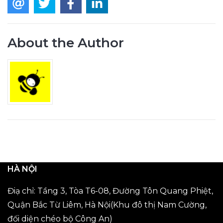
About the Author
HÀ NỘI
Điạ chỉ: Tầng 3, Tòa T6-08, Đường Tôn Quang Phiệt,
Quận Bắc Từ Liêm, Hà Nội(Khu đô thị Nam Cường,
đối diện chéo bộ Công An)