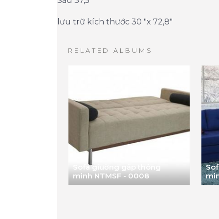
Sâu 37,5 "
lưu trữ kích thước 30 "x 72,8"
RELATED ALBUMS
Sofa giường gấp thông
Sof
minh NTMSF - 0008
mi