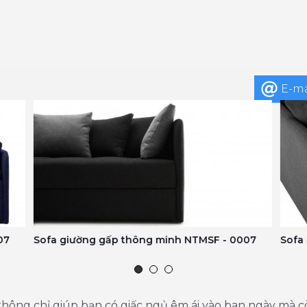
E-ma
07
Sofa giường gấp thông minh NTMSF - 0007
Sofa
không chỉ giúp bạn có giấc ngủ êm ái vào ban ngày mà cò