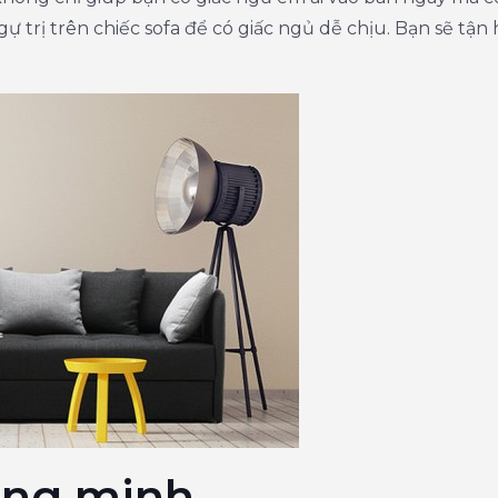
gự trị trên chiếc sofa để có giấc ngủ dễ chịu. Bạn sẽ tậ
ông minh