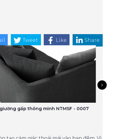
il
Tweet
Like
Share
 giường gấp thông minh NTMSF - 0007
Sofa giường gấp
n tạo cảm giác thoải mái vào ban đêm. Vì