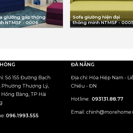
a giường gấp thông
Sofa giường hiện đại
nh NTMSF - 0006
thông minh NTMSF - 000
PHÒNG
ĐÀ NẴNG
hỉ: Số 155 Đường Bạch
Địa chỉ: Hòa Hiệp Nam - Li
 Phường Thượng Lý,
Chiều - ĐN
Hồng Bàng, TP Hải
Hotline:
093131.88.77
g
Email:
chinh@morehome.
ne:
096.1993.555
: