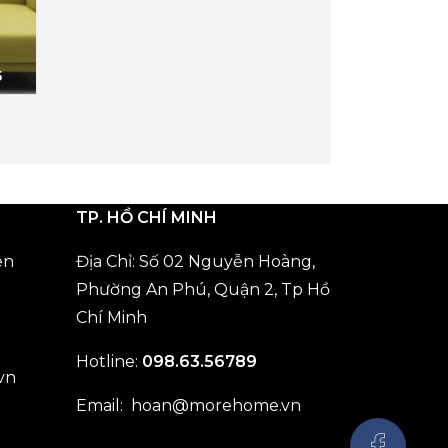
5
TP. HỒ CHÍ MINH
ên
Địa Chỉ: Số 02 Nguyễn Hoàng,
Phường An Phú, Quận 2, Tp Hồ
Chí Minh
Hotline:
098.63.56789
vn
Email:
hoan@morehome.vn