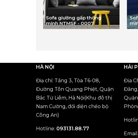
Sofa giường gấp thông
Sof
minh NTMSF - 0007
mi
HÀ NỘI
HẢI 
Điạ chỉ: Tầng 3, Tòa T6-08,
Địa C
Đường Tôn Quang Phiệt, Quận
Đằng,
Bắc Từ Liêm, Hà Nội(Khu đô thị
Quận 
Nam Cường, đối diện chéo bộ
Phòn
Công An)
Hotli
Hotline:
093131.88.77
Email