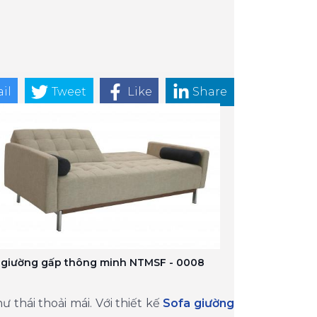
il
Tweet
Like
Share
 giường gấp thông minh NTMSF - 0008
 thái thoải mái. Với thiết kế
Sofa giường